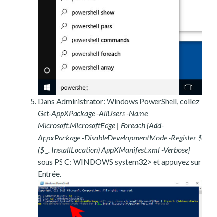
Dans Administrator: Windows PowerShell, collez
Get-AppXPackage -AllUsers -Name
Microsoft.MicrosoftEdge | Foreach {Add-
AppxPackage -DisableDevelopmentMode -Register $
($ _. InstallLocation) AppXManifest.xml -Verbose}
sous PS C: WINDOWS system32> et appuyez sur
Entrée.