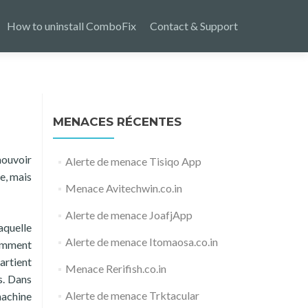
How to uninstall ComboFix
Contact & Support
MENACES RÉCENTES
mouvoir
Alerte de menace Tisiqo App
le, mais
Menace Avitechwin.co.in
Alerte de menace JoafjApp
aquelle
Alerte de menace Itomaosa.co.in
cemment
artient
Menace Rerifish.co.in
s. Dans
Alerte de menace Trktacular
machine