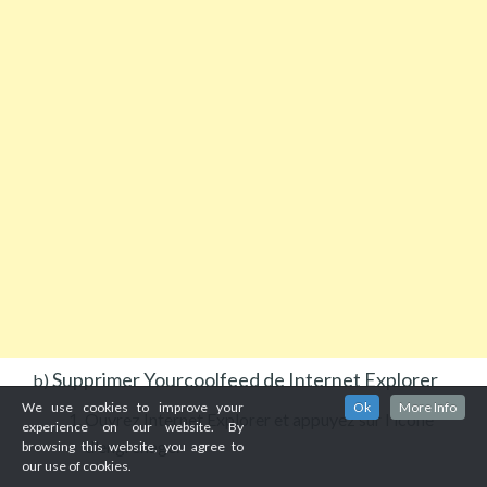
Supprimer Yourcoolfeed de Internet Explorer
b)
We use cookies to improve your
Ok
More Info
Ouvrez Internet Explorer et appuyez sur l'icône
experience on our website. By
d'engrenage.
browsing this website, you agree to
our use of cookies.