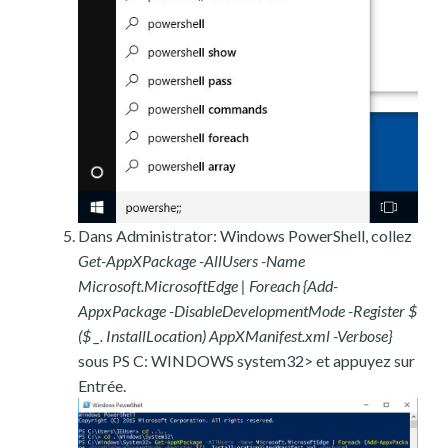
Dans Administrator: Windows PowerShell, collez
Get-AppXPackage -AllUsers -Name
Microsoft.MicrosoftEdge | Foreach {Add-
AppxPackage -DisableDevelopmentMode -Register $
($ _. InstallLocation) AppXManifest.xml -Verbose}
sous PS C: WINDOWS system32> et appuyez sur
Entrée.