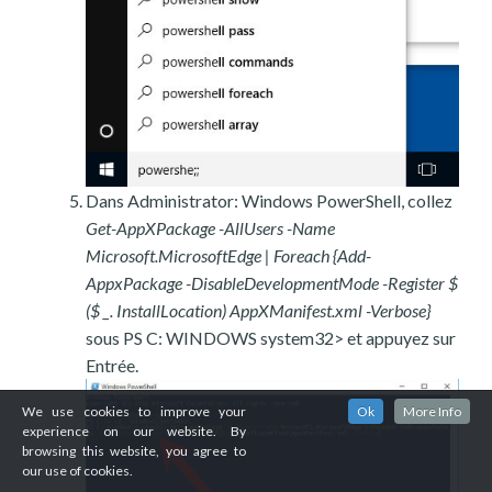
Dans Administrator: Windows PowerShell, collez
Get-AppXPackage -AllUsers -Name
Microsoft.MicrosoftEdge | Foreach {Add-
AppxPackage -DisableDevelopmentMode -Register $
($ _. InstallLocation) AppXManifest.xml -Verbose}
sous PS C: WINDOWS system32> et appuyez sur
Entrée.
We use cookies to improve your
Ok
More Info
experience on our website. By
browsing this website, you agree to
our use of cookies.