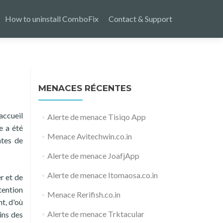
How to uninstall ComboFix
Contact & Support
MENACES RÉCENTES
accueil
Alerte de menace Tisiqo App
e a été
Menace Avitechwin.co.in
ates de
Alerte de menace JoafjApp
Alerte de menace Itomaosa.co.in
r et de
tention
Menace Rerifish.co.in
t, d'où
Alerte de menace Trktacular
ins des