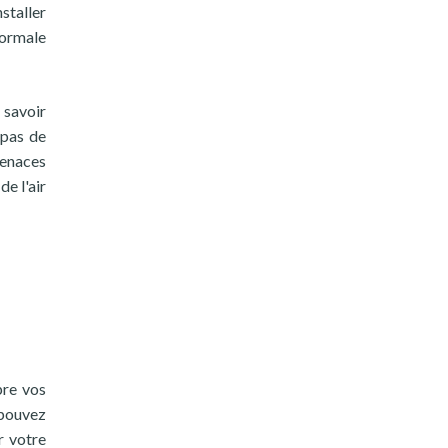
staller
normale
 savoir
 pas de
enaces
de l'air
pre vos
 pouvez
r votre