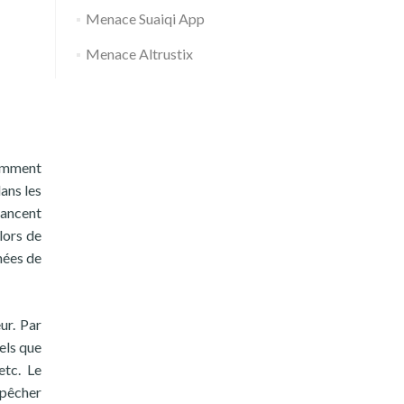
Menace Suaiqi App
Menace Altrustix
ramment
ans les
lancent
lors de
inées de
ur. Par
els que
etc. Le
mpêcher