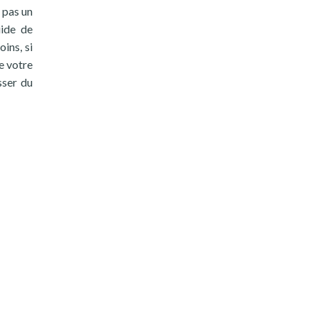
 pas un
uide de
ins, si
e votre
sser du