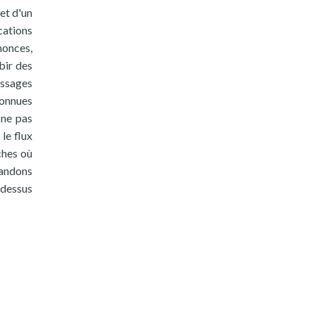
et d'un
cations
nonces,
bir des
essages
connues
 ne pas
le flux
ches où
mandons
-dessus