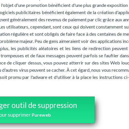
nt l'objet d'une promotion bénéficient d'une plus grande exposition 
logiciels publicitaires bénéficient également de la création d'appli
agnent généralement des revenus de paiement par clic grâce aux an
l. Les utilisateurs, cependant, sont ceux qui doivent constamment su
gation régulière et sont obligés de faire face à des centaines de m
le problème majeur. Peu de gens aimeraient voir des applications in
plus, les publicités aléatoires et les liens de redirection peuvent
es trompeuses et de faux messages peuvent parfois se faufiler dans 
nce de cliquer dessus, vous pouvez atterrir sur des sites Web lou
d'autres virus peuvent se cacher. À cet égard, nous vous recom
oit promu par l'adware et d'utiliser à la place les instructions ci
ger outil de suppression
our supprimer
Pureweb