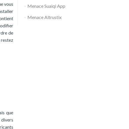
ue vous
Menace Suaiqi App
staller
Menace Altrustix
ontient
odifier
rdre de
 restez
ais que
 divers
bricants