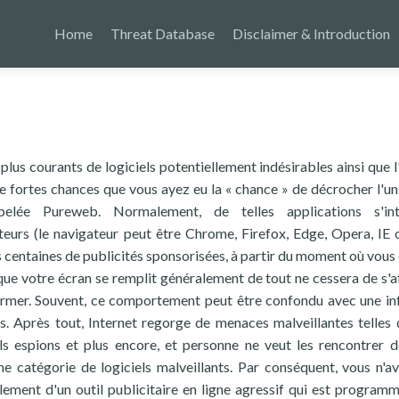
Home
Threat Database
Disclaimer & Introduction
s plus courants de logiciels potentiellement indésirables ainsi que 
a de fortes chances que vous ayez eu la « chance » de décrocher l'un
ppelée Pureweb. Normalement, de telles applications s'int
teurs (le navigateur peut être Chrome, Firefox, Edge, Opera, IE 
s centaines de publicités sponsorisées, à partir du moment où vous
 que votre écran se remplit généralement de tout ne cessera de s'af
ermer. Souvent, ce comportement peut être confondu avec une in
urs. Après tout, Internet regorge de menaces malveillantes telles 
ls espions et plus encore, et personne ne veut les rencontrer d
ne catégorie de logiciels malveillants. Par conséquent, vous n'a
implement d'un outil publicitaire en ligne agressif qui est program