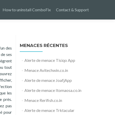
How to uninstall ComboFix
Contact & Support
MENACES RÉCENTES
l'un des
 de ses
Alerte de menace Tisiqo App
ègrent
ou tout
Menace Avitechwin.co.in
 ouvrez
ficher,
Alerte de menace JoafjApp
fection
Alerte de menace Itomaosa.co.in
que les
e près.
Menace Rerifish.co.in
vez pas
Alerte de menace Trktacular
mé pour