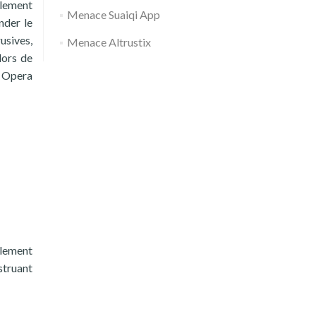
alement
Menace Suaiqi App
nder le
usives,
Menace Altrustix
lors de
t Opera
alement
struant