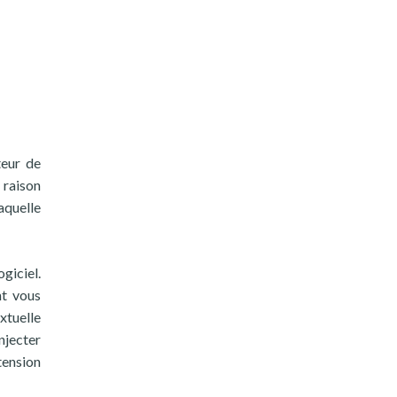
teur de
 raison
aquelle
giciel.
nt vous
xtuelle
njecter
xtension