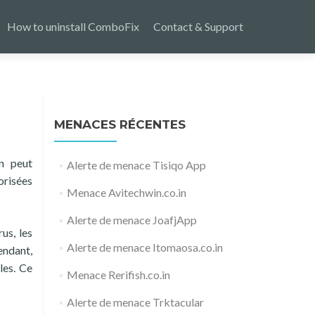
How to uninstall ComboFix
Contact & Support
MENACES RÉCENTES
on peut
Alerte de menace Tisiqo App
orisées
Menace Avitechwin.co.in
Alerte de menace JoafjApp
us, les
Alerte de menace Itomaosa.co.in
endant,
les. Ce
Menace Rerifish.co.in
Alerte de menace Trktacular