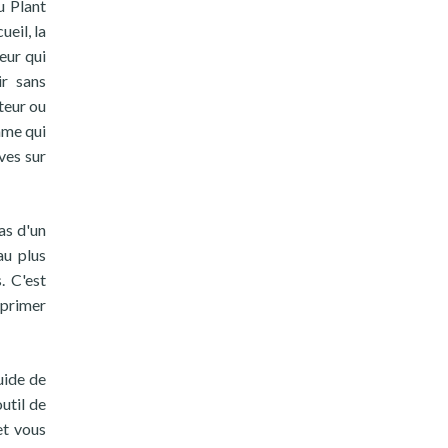
u Plant
eil, la
eur qui
ir sans
ateur ou
mme qui
ves sur
as d'un
au plus
. C'est
pprimer
uide de
util de
et vous