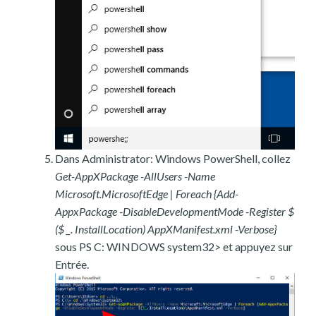
Dans Administrator: Windows PowerShell, collez
Get-AppXPackage -AllUsers -Name
Microsoft.MicrosoftEdge | Foreach {Add-
AppxPackage -DisableDevelopmentMode -Register $
($ _. InstallLocation) AppXManifest.xml -Verbose}
sous PS C: WINDOWS system32> et appuyez sur
Entrée.