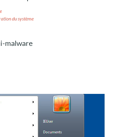
e
uration du système
ti-malware