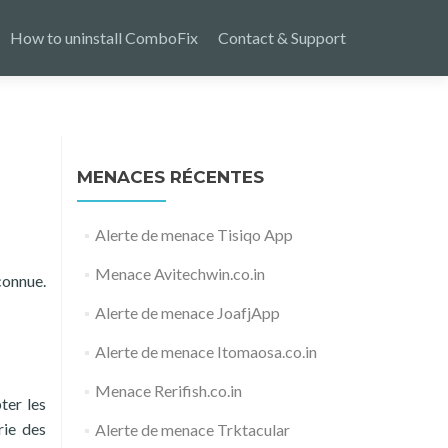
How to uninstall ComboFix
Contact & Support
MENACES RÉCENTES
Alerte de menace Tisiqo App
Menace Avitechwin.co.in
connue.
Alerte de menace JoafjApp
Alerte de menace Itomaosa.co.in
Menace Rerifish.co.in
ter les
rie des
Alerte de menace Trktacular