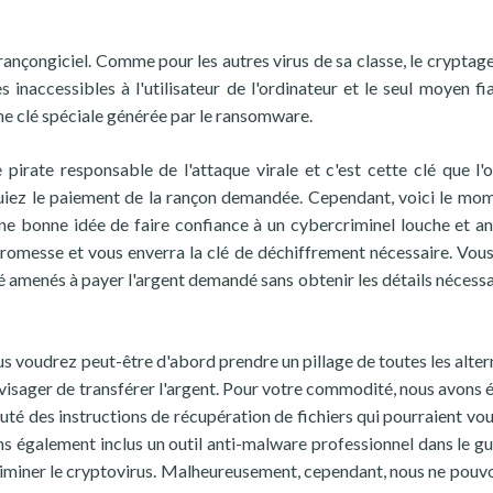
ançongiciel. Comme pour les autres virus de sa classe, le cryptage 
s inaccessibles à l'utilisateur de l'ordinateur et le seul moyen fi
 une clé spéciale générée par le ransomware.
 pirate responsable de l'attaque virale et c'est cette clé que l'
uiez le paiement de la rançon demandée. Cependant, voici le mo
ne bonne idée de faire confiance à un cybercriminel louche et 
 promesse et vous enverra la clé de déchiffrement nécessaire. Vou
 amenés à payer l'argent demandé sans obtenir les détails nécessa
ous voudrez peut-être d'abord prendre un pillage de toutes les alter
envisager de transférer l'argent. Pour votre commodité, nous avons 
uté des instructions de récupération de fichiers qui pourraient vou
s également inclus un outil anti-malware professionnel dans le gu
éliminer le cryptovirus. Malheureusement, cependant, nous ne pouv