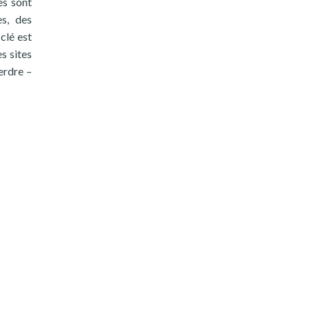
es sont
s, des
clé est
s sites
erdre –