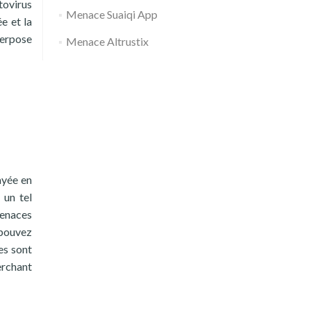
tovirus
Menace Suaiqi App
e et la
perpose
Menace Altrustix
ayée en
 un tel
menaces
 pouvez
es sont
herchant