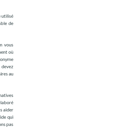
utilisé
able de
on vous
ment où
anonyme
s devez
ires au
natives
élaboré
s aider
ide qui
ons pas