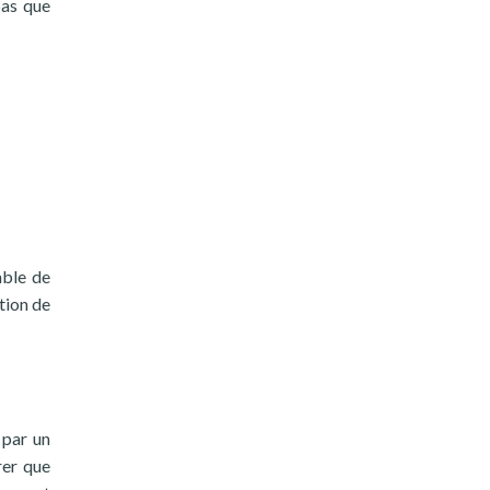
pas que
able de
tion de
 par un
rer que