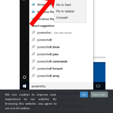
Dans Administrator: Windows PowerShell, collez
We use cookies to improve your
Ok
More Info
experience on our website. By
Get-AppXPackage -AllUsers -Name
browsing this website, you agree to
Microsoft.MicrosoftEdge | Foreach {Add-
our use of cookies.
AppxPackage -DisableDevelopmentMode -Register $