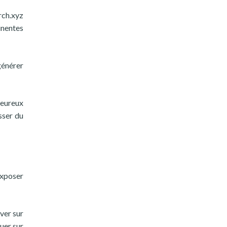
rch.xyz
tinentes
générer
heureux
sser du
exposer
uver sur
uer sur