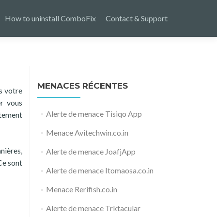
How to uninstall ComboFix
Contact & Support
MENACES RÉCENTES
s votre
er vous
Alerte de menace Tisiqo App
atement
Menace Avitechwin.co.in
nières,
Alerte de menace JoafjApp
Ce sont
Alerte de menace Itomaosa.co.in
Menace Rerifish.co.in
Alerte de menace Trktacular