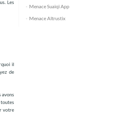
us. Les
Menace Suaiqi App
Menace Altrustix
quoi il
ayez de
s avons
 toutes
r votre