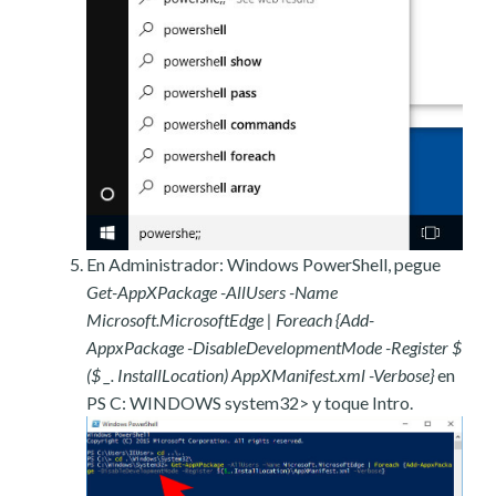
En Administrador: Windows PowerShell, pegue
Get-AppXPackage -AllUsers -Name
Microsoft.MicrosoftEdge | Foreach {Add-
AppxPackage -DisableDevelopmentMode -Register $
($ _. InstallLocation) AppXManifest.xml -Verbose}
en
PS C: WINDOWS system32> y toque Intro.