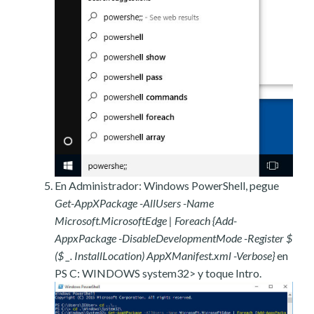
En Administrador: Windows PowerShell, pegue
Get-AppXPackage -AllUsers -Name
Microsoft.MicrosoftEdge | Foreach {Add-
AppxPackage -DisableDevelopmentMode -Register $
($ _. InstallLocation) AppXManifest.xml -Verbose}
en
PS C: WINDOWS system32> y toque Intro.