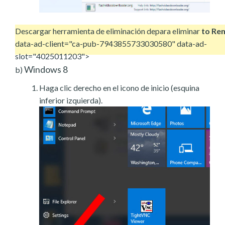
Descargar herramienta de eliminación de
para eliminar
to Re
data-ad-client="ca-pub-7943855733030580" data-ad-
slot="4025011203">
Windows 8
b)
Haga clic derecho en el icono de inicio (esquina
inferior izquierda).