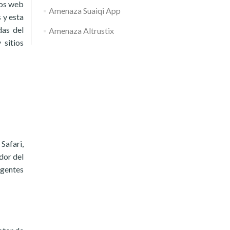
ios web
Amenaza Suaiqi App
 y esta
das del
Amenaza Altrustix
 sitios
Safari,
dor del
rgentes