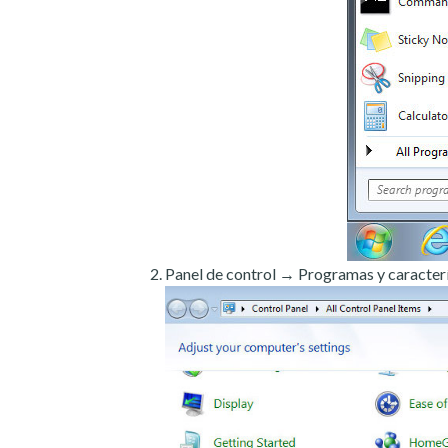
Panel de control → Programas y caracterí