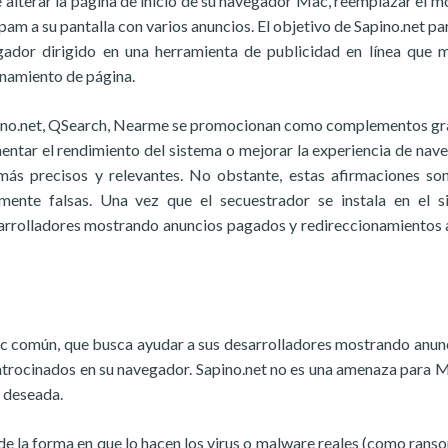
 alterar la página de inicio de su navegador Mac, reemplazar el m
m a su pantalla con varios anuncios. El objetivo de Sapino.net p
gador dirigido en una herramienta de publicidad en línea que 
onamiento de página.
pino.net, QSearch, Nearme se promocionan como complementos gr
ntar el rendimiento del sistema o mejorar la experiencia de nav
ás precisos y relevantes. No obstante, estas afirmaciones so
nte falsas. Una vez que el secuestrador se instala en el s
rrolladores mostrando anuncios pagados y redireccionamientos a
c común, que busca ayudar a sus desarrolladores mostrando anun
patrocinados en su navegador. Sapino.net no es una amenaza para 
 deseada.
de la forma en que lo hacen los virus o malware reales (como ran