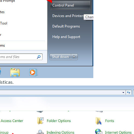
sticas.