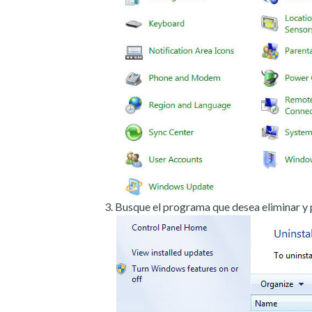
Busque el programa que desea eliminar y 