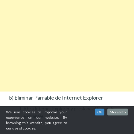
Eliminar Parrable de Internet Explorer
b)
Abra Internet Explorer y presione el icono de
We use cookies to improve your
Ok
More Info
engranaje.
experience on our website. By
browsing this website, you agree to
our use of cookies.