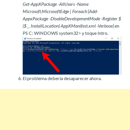
Get-AppXPackage -AllUsers -Name
Microsoft.MicrosoftEdge | Foreach {Add-
AppxPackage -DisableDevelopmentMode -Register $
($ _. InstallLocation) AppXManifest.xml -Verbose}
en
PS C: WINDOWS system32> y toque Intro.
El problema debería desaparecer ahora.