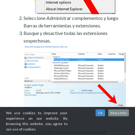
Seleccione Administrar complementos y luego
Barras de herramientas y extensiones.
Busque y desactive todas las extensiones
sospechosas.
We use cookies to improve your
Ok
More Info
Cerrar la ventana.
experience on our website. By
browsing this website, you agree to
our use of cookies.
Restaura tu página de inicio en Internet
c)