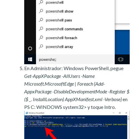
En Administrador: Windows PowerShell, pegue
Get-AppXPackage -AllUsers -Name
Microsoft.MicrosoftEdge | Foreach {Add-
AppxPackage -DisableDevelopmentMode -Register $
($ _. InstallLocation) AppXManifest.xml -Verbose}
en
PS C: WINDOWS system32> y toque Intro.