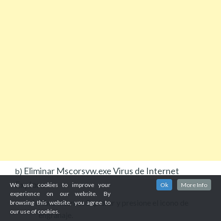
Eliminar Mscorsvw.exe Virus de Internet
b)
Explorer
We use cookies to improve your
Ok
More Info
experience on our website. By
Abra Internet Explorer y presione el icono de
browsing this website, you agree to
our use of cookies.
engranaje.