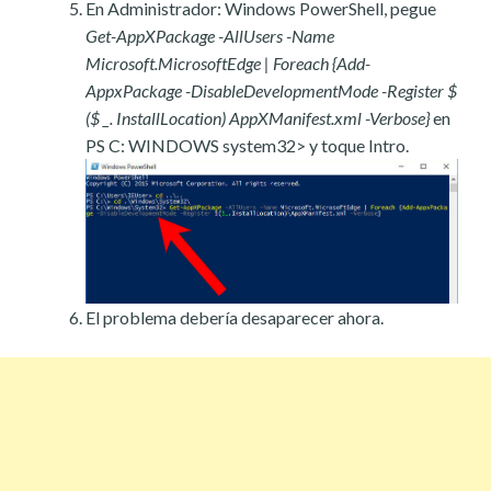
En Administrador: Windows PowerShell, pegue
Get-AppXPackage -AllUsers -Name
Microsoft.MicrosoftEdge | Foreach {Add-
AppxPackage -DisableDevelopmentMode -Register $
($ _. InstallLocation) AppXManifest.xml -Verbose}
en
PS C: WINDOWS system32> y toque Intro.
El problema debería desaparecer ahora.