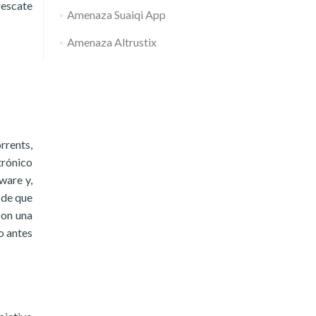
rescate
Amenaza Suaiqi App
Amenaza Altrustix
rrents,
trónico
ware y,
 de que
con una
o antes