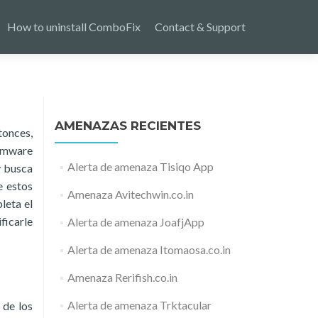
How to uninstall ComboFix
Contact & Support
AMENAZAS RECIENTES
tonces,
somware
Alerta de amenaza Tisiqo App
y busca
e estos
Amenaza Avitechwin.co.in
leta el
ficarle
Alerta de amenaza JoafjApp
Alerta de amenaza Itomaosa.co.in
Amenaza Rerifish.co.in
Alerta de amenaza Trktacular
 de los