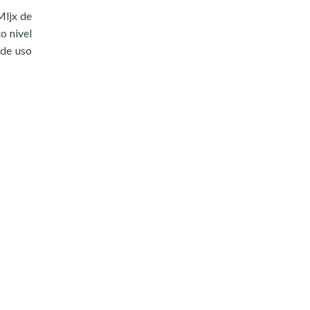
Mljx de
o nivel
 de uso