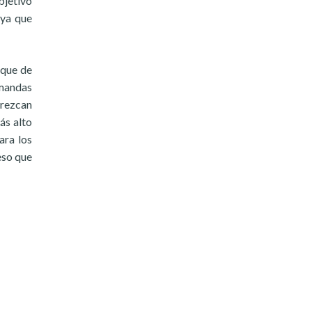
bjetivo
 ya que
aque de
emandas
arezcan
ás alto
ara los
eso que