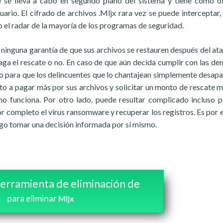
e se lleva a cabo en segundo plano del sistema y tiene como o
uario. El cifrado de archivos .Mljx rara vez se puede interceptar,
 el radar de la mayoría de los programas de seguridad.
ninguna garantía de que sus archivos se restauren después del at
aga el rescate o no. En caso de que aún decida cumplir con las d
do para que los delincuentes que lo chantajean simplemente desap
to a pagar más por sus archivos y solicitar un monto de rescate m
no funciona. Por otro lado, puede resultar complicado incluso p
r completo el virus ransomware y recuperar los registros. Es por 
ego tomar una decisión informada por sí mismo.
erramienta de eliminación de
para eliminar
Mljx