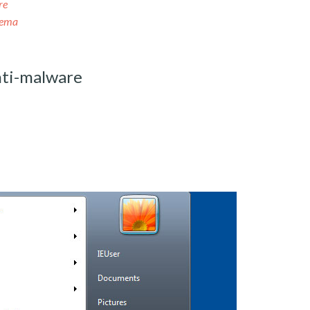
re
tema
nti-malware