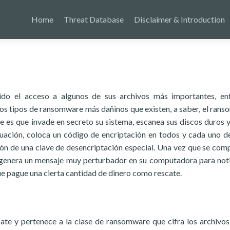
Home
Threat Database
Disclaimer & Introduction
ido el acceso a algunos de sus archivos más importantes, en
los tipos de ransomware más dañinos que existen, a saber, el ran
e es que invade en secreto su sistema, escanea sus discos duros 
inuación, coloca un código de encriptación en todos y cada uno d
ción de una clave de desencriptación especial. Una vez que se comp
 genera un mensaje muy perturbador en su computadora para noti
ue pague una cierta cantidad de dinero como rescate.
cate y pertenece a la clase de ransomware que cifra los archivos