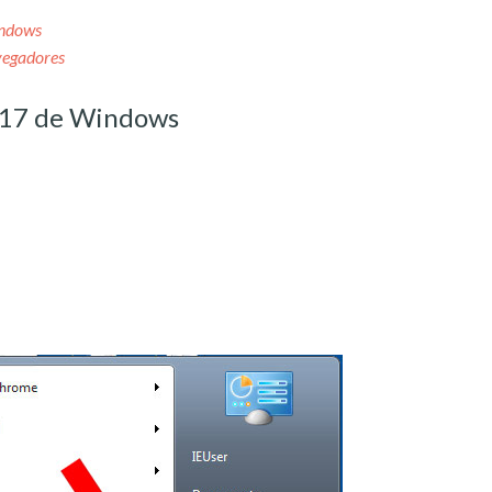
indows
vegadores
a.17 de Windows