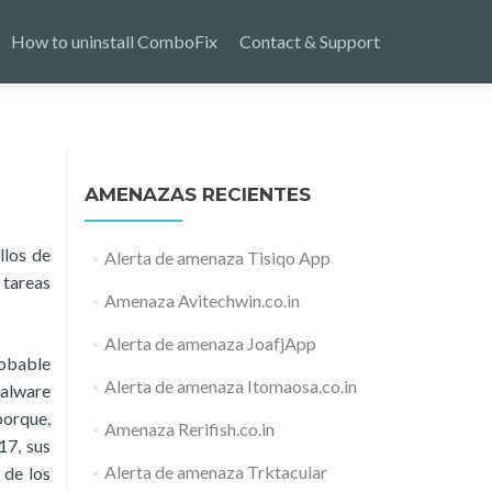
How to uninstall ComboFix
Contact & Support
AMENAZAS RECIENTES
llos de
Alerta de amenaza Tisiqo App
 tareas
Amenaza Avitechwin.co.in
Alerta de amenaza JoafjApp
robable
Alerta de amenaza Itomaosa.co.in
alware
porque,
Amenaza Rerifish.co.in
17, sus
Alerta de amenaza Trktacular
 de los