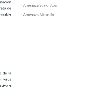
inación
Amenaza Suaiqi App
rata de
visible
Amenaza Altrustix
o de la
l virus
ativo e