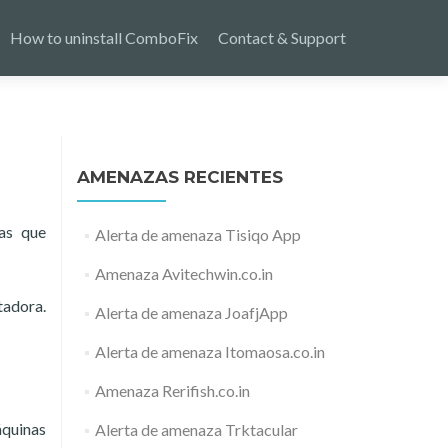
How to uninstall ComboFix
Contact & Support
AMENAZAS RECIENTES
pas que
Alerta de amenaza Tisiqo App
Amenaza Avitechwin.co.in
tadora.
Alerta de amenaza JoafjApp
Alerta de amenaza Itomaosa.co.in
Amenaza Rerifish.co.in
áquinas
Alerta de amenaza Trktacular