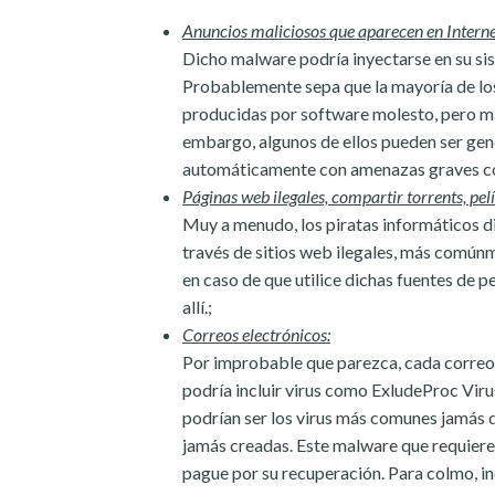
Anuncios maliciosos que aparecen en Interne
Dicho malware podría inyectarse en su si
Probablemente sepa que la mayoría de los
producidas por software molesto, pero m
embargo, algunos de ellos pueden ser ge
automáticamente con amenazas graves co
Páginas web ilegales, compartir torrents, pelí
Muy a menudo, los piratas informáticos 
través de sitios web ilegales, más comúnm
en caso de que utilice dichas fuentes de 
allí.;
Correos electrónicos:
Por improbable que parezca, cada correo 
podría incluir virus como ExludeProc Vir
podrían ser los virus más comunes jamás 
jamás creadas. Este malware que requiere 
pague por su recuperación. Para colmo, in