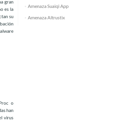
na gran
Amenaza Suaiqi App
o es la
ctan su
Amenaza Altrustix
obación
malware
eProc o
das han
l virus