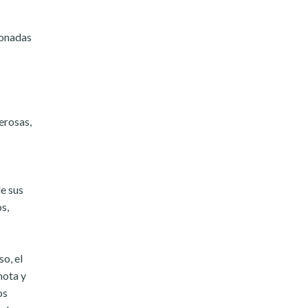
ionadas
erosas,
e sus
s,
o, el
mota y
os