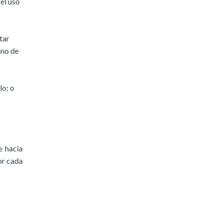
el uso
tar
uno de
lo; o
e hacia
or cada