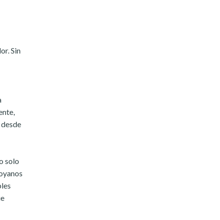
r. Sin
a
ente,
e desde
o solo
royanos
bles
ue