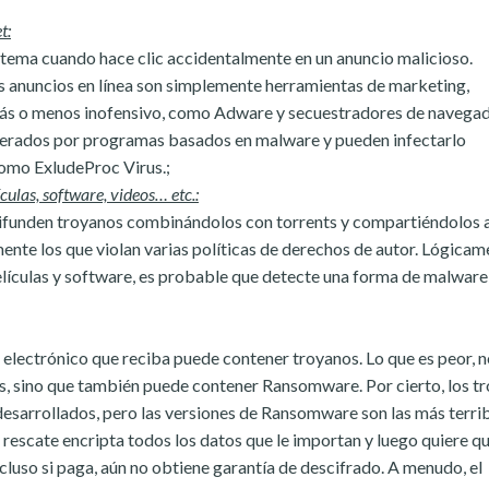
t:
stema cuando hace clic accidentalmente en un anuncio malicioso.
 anuncios en línea son simplemente herramientas de marketing,
ás o menos inofensivo, como Adware y secuestradores de navegado
nerados por programas basados en malware y pueden infectarlo
mo ExludeProc Virus.;
culas, software, videos… etc.:
difunden troyanos combinándolos con torrents y compartiéndolos 
ente los que violan varias políticas de derechos de autor. Lógicam
películas y software, es probable que detecte una forma de malwar
electrónico que reciba puede contener troyanos. Lo que es peor, n
us, sino que también puede contener Ransomware. Por cierto, los t
desarrollados, pero las versiones de Ransomware son las más terri
rescate encripta todos los datos que le importan y luego quiere q
cluso si paga, aún no obtiene garantía de descifrado. A menudo, el