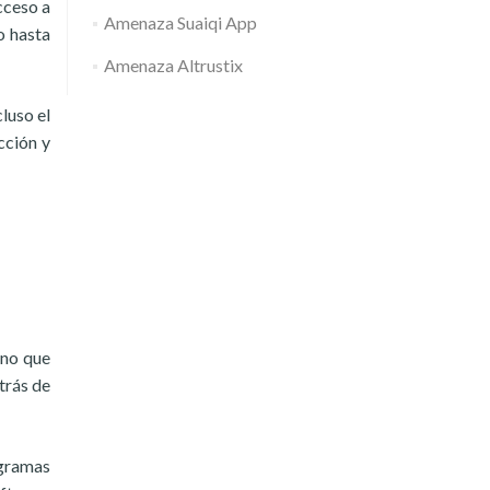
cceso a
Amenaza Suaiqi App
o hasta
Amenaza Altrustix
luso el
cción y
ino que
trás de
ogramas