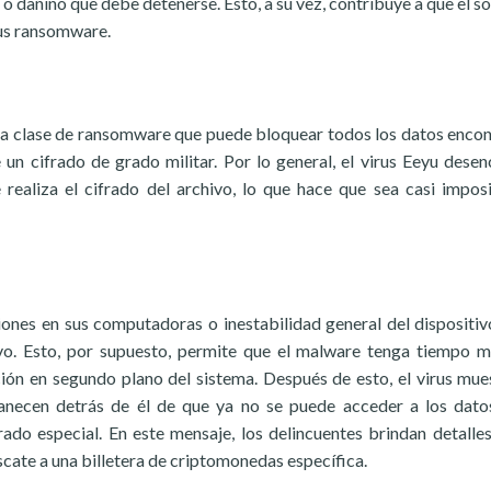
o dañino que debe detenerse. Esto, a su vez, contribuye a que el s
rus ransomware.
e la clase de ransomware que puede bloquear todos los datos enco
n cifrado de grado militar. Por lo general, el virus Eeyu dese
 realiza el cifrado del archivo, lo que hace que sea casi impos
ones en sus computadoras o inestabilidad general del dispositiv
ivo. Esto, por supuesto, permite que el malware tenga tiempo 
ación en segundo plano del sistema. Después de esto, el virus mue
anecen detrás de él de que ya no se puede acceder a los dato
ado especial. En este mensaje, los delincuentes brindan detalle
cate a una billetera de criptomonedas específica.