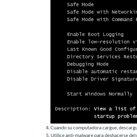
Cuando su computadora cargue, descargu
Utilice anti-malware para deshacerse de