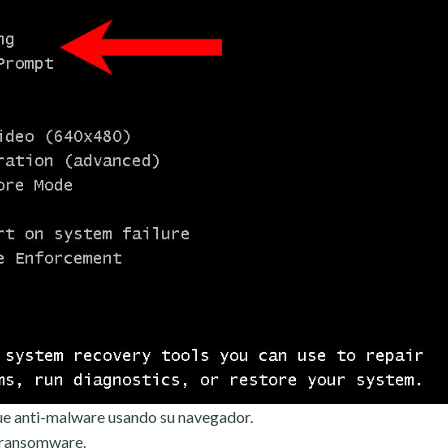
e anti-malware usando su navegador.
l ransomware.