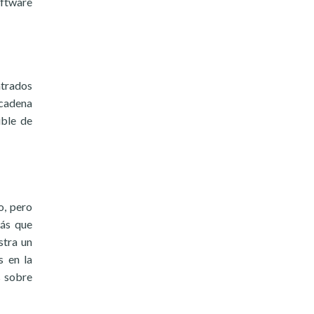
oftware
ntrados
ncadena
ible de
o, pero
más que
stra un
s en la
s sobre