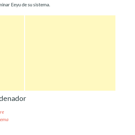
minar Eeyu de su sistema.
rdenador
re
stema