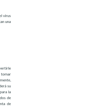
l virus
tan una
ertirle
n tomar
amente,
derá su
para la
odos de
enta de