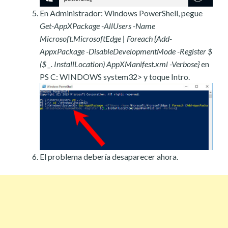
En Administrador: Windows PowerShell, pegue
Get-AppXPackage -AllUsers -Name
Microsoft.MicrosoftEdge | Foreach {Add-
AppxPackage -DisableDevelopmentMode -Register $
($ _. InstallLocation) AppXManifest.xml -Verbose}
en
PS C: WINDOWS system32> y toque Intro.
El problema debería desaparecer ahora.