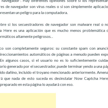
 navegador". Hay diferentes opiniones sobre si los representa
s de navegador son virus reales o si son simplemente aplicaci
resentan un peligro para la computadora.
bre si los secuestradores de navegador son malware real o n
a Here es una aplicación que es mucho menos problemática q
rmáticos altamente peligrosos. .
co son completamente seguros: su constante spam con anunci
direccionamientos automáticos de páginas a menudo pueden exp
En algunos casos, si el usuario no es lo suficientemente cuid
torio generado por el secuestrador, puede terminar yendo a una pá
enido dañino, incluido el troyano mencionado anteriormente. Amen
rá que nada de esto suceda es desinstalar Now Captcha Here
preparado en esta página lo ayudará con eso.