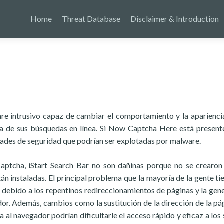
Home
Threat Database
Disclaimer & Introduction
e intrusivo capaz de cambiar el comportamiento y la aparienci
ina de sus búsquedas en línea. Si Now Captcha Here está present
idades de seguridad que podrían ser explotadas por malware.
tcha, iStart Search Bar no son dañinas porque no se crearon
n instaladas. El principal problema que la mayoría de la gente ti
s debido a los repentinos redireccionamientos de páginas y la gen
or. Además, cambios como la sustitución de la dirección de la pá
 al navegador podrían dificultarle el acceso rápido y eficaz a los s