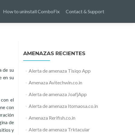
How to uninstall ComboFix
Contact & Support
AMENAZAS RECIENTES
a de su
Alerta de amenaza Tisiqo App
e en su
Amenaza Avitechwin.co.in
Alerta de amenaza JoafjApp
 con el
Alerta de amenaza Itomaosa.co.in
ene con
eración
Amenaza Rerifish.co.in
gina de
Alerta de amenaza Trktacular
itios y