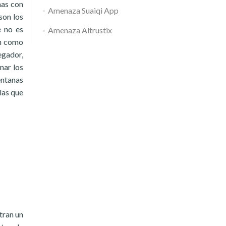
mas con
Amenaza Suaiqi App
son los
e no es
Amenaza Altrustix
en como
egador,
nar los
entanas
las que
tran un