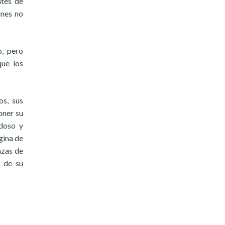
ntes de
ones no
o, pero
ue los
os, sus
oner su
adoso y
gina de
azas de
 de su