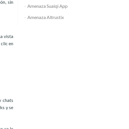
ón, sin
Amenaza Suaiqi App
Amenaza Altrustix
a vista
clic en
y chats
ks y se
o se le