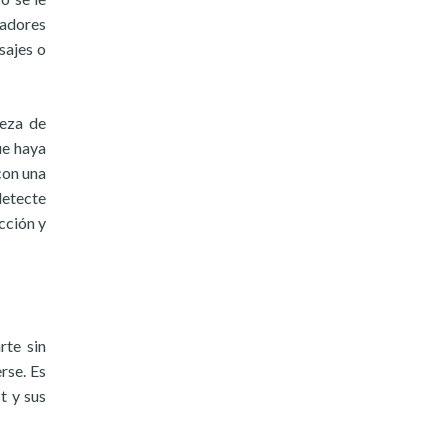
fadores
sajes o
ieza de
ue haya
con una
detecte
cción y
rte sin
rse. Es
t y sus