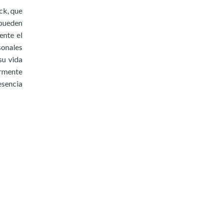
ck, que
 pueden
ente el
sonales
su vida
ormente
esencia