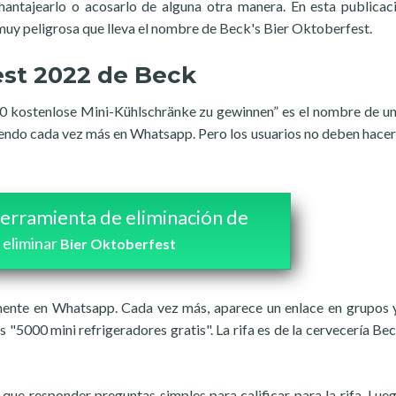
hantajearlo o acosarlo de alguna otra manera. En esta publicaci
uy peligrosa que lleva el nombre de Beck's Bier Oktoberfest.
est 2022 de Beck
 kostenlose Mini-Kühlschränke zu gewinnen” es el nombre de un
iendo cada vez más en Whatsapp. Pero los usuarios no deben hacer 
erramienta de eliminación de
 eliminar
Bier Oktoberfest
mente en Whatsapp. Cada vez más, aparece un enlace en grupos 
 "5000 mini refrigeradores gratis". La rifa es de la cervecería Bec
que responder preguntas simples para calificar para la rifa. Lueg