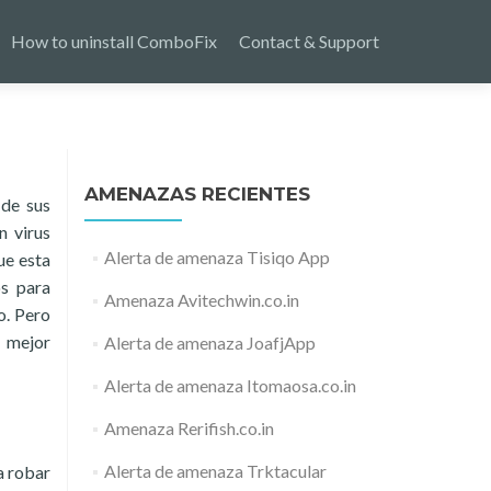
How to uninstall ComboFix
Contact & Support
AMENAZAS RECIENTES
 de sus
n virus
Alerta de amenaza Tisiqo App
ue esta
os para
Amenaza Avitechwin.co.in
o. Pero
a mejor
Alerta de amenaza JoafjApp
Alerta de amenaza Itomaosa.co.in
Amenaza Rerifish.co.in
Alerta de amenaza Trktacular
a robar