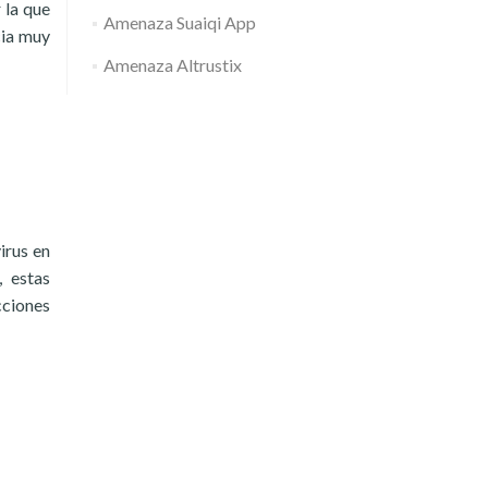
 la que
Amenaza Suaiqi App
cia muy
Amenaza Altrustix
irus en
, estas
cciones