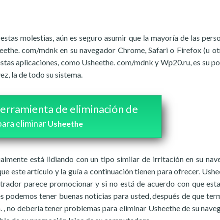
estas molestias, aún es seguro asumir que la mayoría de las pers
eethe. com/mdnk en su navegador Chrome, Safari o Firefox (u otr
 estas aplicaciones, como Usheethe. com/mdnk y Wp20.ru, es su po
ez, la de todo su sistema.
erramienta de eliminación de
para eliminar
Usheethe
almente está lidiando con un tipo similar de irritación en su nav
ue este artículo y la guía a continuación tienen para ofrecer. Ushe
trador parece promocionar y si no está de acuerdo con que esta
ces podemos tener buenas noticias para usted, después de que ter
nta. , no debería tener problemas para eliminar Usheethe de su nave