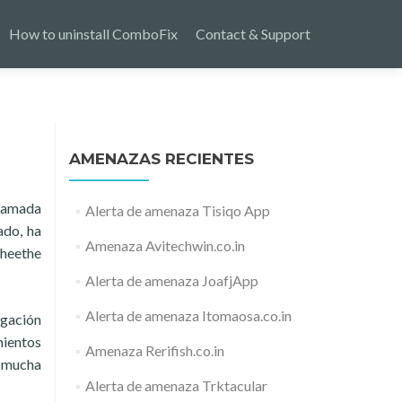
How to uninstall ComboFix
Contact & Support
AMENAZAS RECIENTES
llamada
Alerta de amenaza Tisiqo App
ado, ha
Amenaza Avitechwin.co.in
sheethe
Alerta de amenaza JoafjApp
Alerta de amenaza Itomaosa.co.in
egación
mientos
Amenaza Rerifish.co.in
e mucha
Alerta de amenaza Trktacular