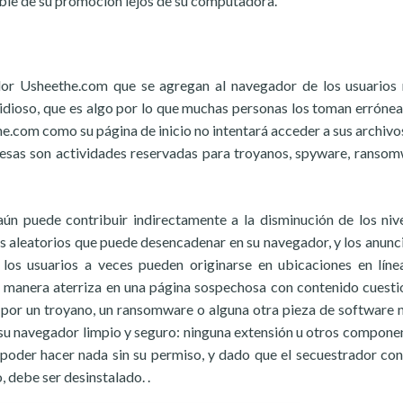
ble de su promoción lejos de su computadora.
or Usheethe.com que se agregan al navegador de los usuarios
sidioso, que es algo por lo que muchas personas los toman erróne
.com como su página de inicio no intentará acceder a sus archivos
as esas son actividades reservadas para troyanos, spyware, ransom
ún puede contribuir indirectamente a la disminución de los niv
s aleatorios que puede desencadenar en su navegador, y los anunc
los usuarios a veces pueden originarse en ubicaciones en lín
na manera aterriza en una página sospechosa con contenido cuesti
o por un troyano, un ransomware o alguna otra pieza de software 
 su navegador limpio y seguro: ninguna extensión u otros compone
poder hacer nada sin su permiso, y dado que el secuestrador con
 debe ser desinstalado. .