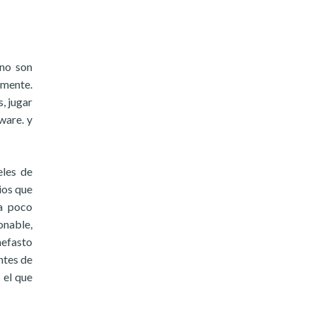
 no son
amente.
, jugar
ware. y
eles de
ios que
ea poco
onable,
nefasto
ntes de
 el que