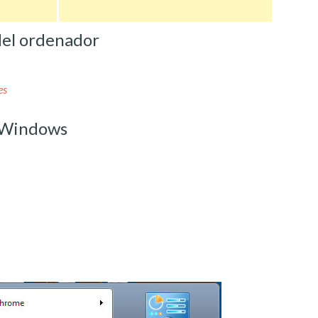
del ordenador
es
 Windows