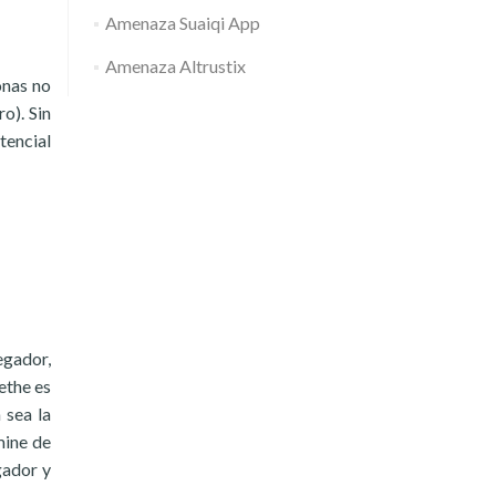
Amenaza Suaiqi App
Amenaza Altrustix
onas no
o). Sin
tencial
egador,
ethe es
 sea la
mine de
gador y