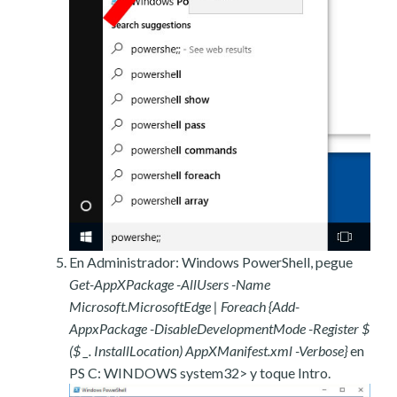
En Administrador: Windows PowerShell, pegue
Get-AppXPackage -AllUsers -Name
Microsoft.MicrosoftEdge | Foreach {Add-
AppxPackage -DisableDevelopmentMode -Register $
($ _. InstallLocation) AppXManifest.xml -Verbose}
en
PS C: WINDOWS system32> y toque Intro.