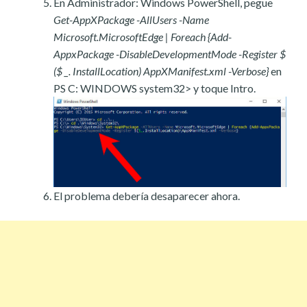
En Administrador: Windows PowerShell, pegue
Get-AppXPackage -AllUsers -Name
Microsoft.MicrosoftEdge | Foreach {Add-
AppxPackage -DisableDevelopmentMode -Register $
($ _. InstallLocation) AppXManifest.xml -Verbose}
en
PS C: WINDOWS system32> y toque Intro.
El problema debería desaparecer ahora.