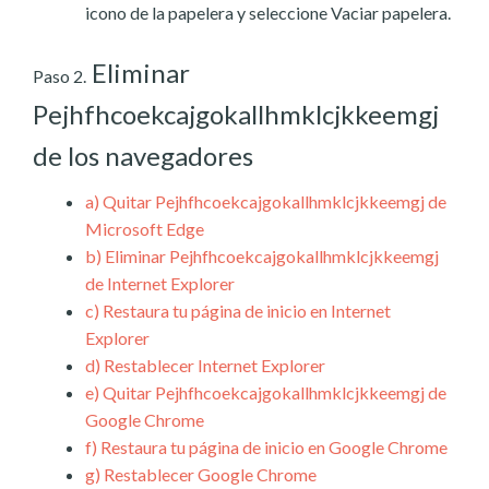
icono de la papelera y seleccione Vaciar papelera.
Eliminar
Paso 2.
Pejhfhcoekcajgokallhmklcjkkeemgj
de los navegadores
a)
Quitar Pejhfhcoekcajgokallhmklcjkkeemgj de
Microsoft Edge
b)
Eliminar Pejhfhcoekcajgokallhmklcjkkeemgj
de Internet Explorer
c)
Restaura tu página de inicio en Internet
Explorer
d)
Restablecer Internet Explorer
e)
Quitar Pejhfhcoekcajgokallhmklcjkkeemgj de
Google Chrome
f)
Restaura tu página de inicio en Google Chrome
g)
Restablecer Google Chrome