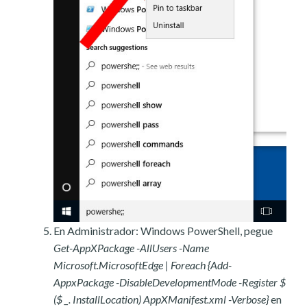
En Administrador: Windows PowerShell, pegue
Get-AppXPackage -AllUsers -Name
Microsoft.MicrosoftEdge | Foreach {Add-
AppxPackage -DisableDevelopmentMode -Register $
($ _. InstallLocation) AppXManifest.xml -Verbose}
en