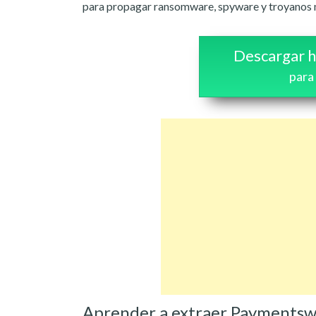
para propagar ransomware, spyware y troyanos m
Descargar h
para
Aprender a extraer Paymentsw