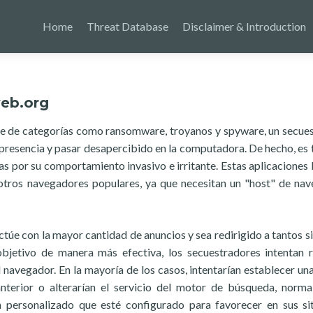
Home
Threat Database
Disclaimer & Introduction
eb.org
re de categorías como ransomware, troyanos y spyware, un secue
 presencia y pasar desapercibido en la computadora. De hecho, es 
as por su comportamiento invasivo e irritante. Estas aplicaciones
 otros navegadores populares, ya que necesitan un "host" de na
ctúe con la mayor cantidad de anuncios y sea redirigido a tantos si
bjetivo de manera más efectiva, los secuestradores intentan r
navegador. En la mayoría de los casos, intentarían establecer un
anterior o alterarían el servicio del motor de búsqueda, norm
personalizado que esté configurado para favorecer en sus si