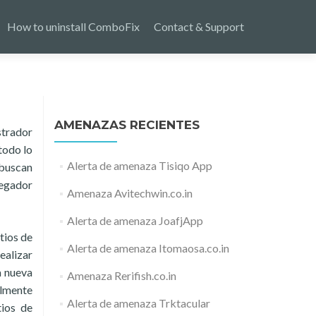
How to uninstall ComboFix
Contact & Support
AMENAZAS RECIENTES
strador
todo lo
Alerta de amenaza Tisiqo App
 buscan
vegador
Amenaza Avitechwin.co.in
Alerta de amenaza JoafjApp
tios de
Alerta de amenaza Itomaosa.co.in
ealizar
a nueva
Amenaza Rerifish.co.in
almente
Alerta de amenaza Trktacular
tios de