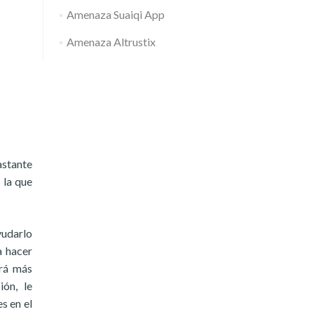
Amenaza Suaiqi App
Amenaza Altrustix
stante
 la que
yudarlo
a hacer
ará más
ión, le
s en el