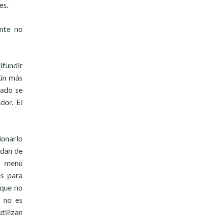
es.
ente no
ifundir
aún más
eado se
dor. El
ionarlo
idan de
l menú
es para
 que no
 no es
tilizan