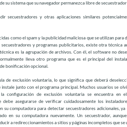
d de su sistema que su navegador permanezca libre de secuestrador
ndir secuestradores y otras aplicaciones similares potencialm
cidas como el spam y la publicidad maliciosa que se utilizan para d
secuestradores y programas publicitarios, existe otra técnica 
 técnica es la agrupación de archivos. Con él, el software no des
normalmente lleva otro programa que es el principal del instala
de bonificación opcional.
a de exclusión voluntaria, lo que significa que deberá deselecc
 instale junto con el programa principal. Muchos usuarios se olv
a configuración de exclusión voluntaria se encuentra en e
 debe asegurarse de verificar cuidadosamente los instalador
n su computadora para detectar secuestradores adicionales, ya
eado en su computadora nuevamente. Un secuestrador, aunque
ducir a redireccionamientos a sitios y páginas incompletos que se u