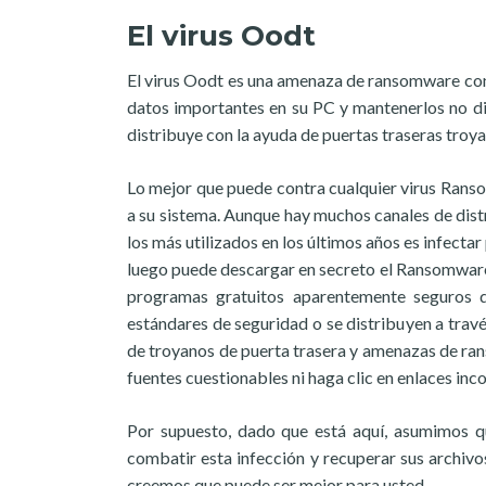
El virus Oodt
El virus Oodt es una amenaza de ransomware con
datos importantes en su PC y mantenerlos no di
distribuye con la ayuda de puertas traseras troya
Lo mejor que puede contra cualquier virus Rans
a su sistema. Aunque hay muchos canales de dis
los más utilizados en los últimos años es infecta
luego puede descargar en secreto el Ransomware
programas gratuitos aparentemente seguros 
estándares de seguridad o se distribuyen a travé
de troyanos de puerta trasera y amenazas de r
fuentes cuestionables ni haga clic en enlaces in
Por supuesto, dado que está aquí, asumimos 
combatir esta infección y recuperar sus archivo
creemos que puede ser mejor para usted.