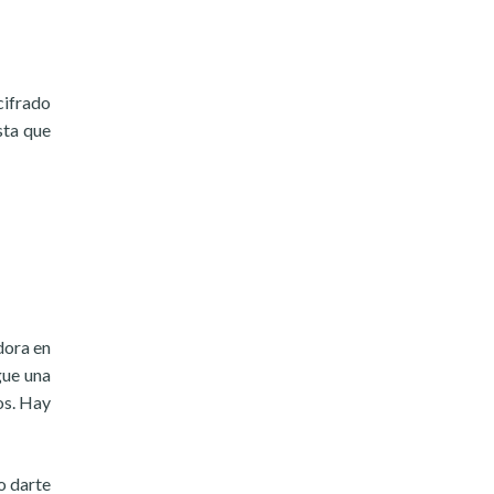
cifrado
sta que
dora en
gue una
os. Hay
o darte