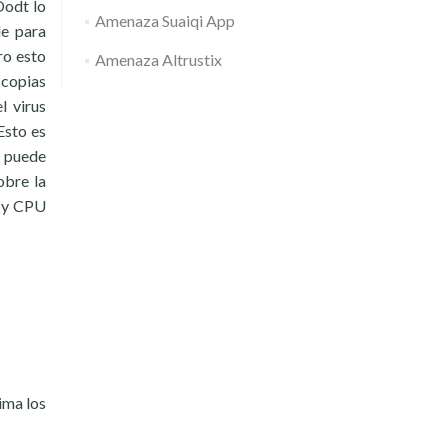
Oodt lo
Amenaza Suaiqi App
de para
ro esto
Amenaza Altrustix
 copias
l virus
Esto es
, puede
obre la
M y CPU
ima los