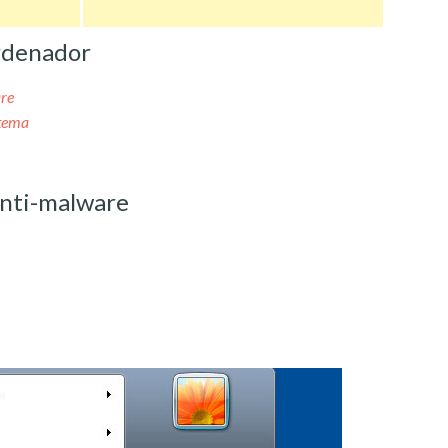
rdenador
re
stema
nti-malware