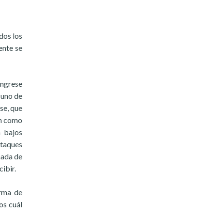
dos los
ente se
ingrese
 uno de
se, que
an como
 bajos
ataques
nada de
ibir.
orma de
os cuál