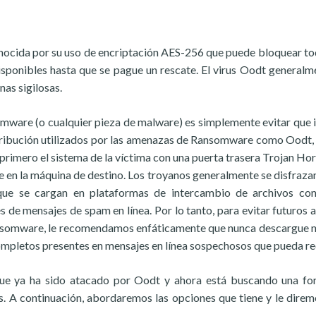
ocida por su uso de encriptación AES-256 que puede bloquear to
sponibles hasta que se pague un rescate. El virus Oodt generalm
nas sigilosas.
omware (o cualquier pieza de malware) es simplemente evitar que 
tribución utilizados por las amenazas de Ransomware como Oodt,
r primero el sistema de la víctima con una puerta trasera Trojan Hor
 en la máquina de destino. Los troyanos generalmente se disfraz
que se cargan en plataformas de intercambio de archivos con
s de mensajes de spam en línea. Por lo tanto, para evitar futuros 
ansomware, le recomendamos enfáticamente que nunca descargue 
completos presentes en mensajes en línea sospechosos que pueda rec
que ya ha sido atacado por Oodt y ahora está buscando una f
s. A continuación, abordaremos las opciones que tiene y le direm