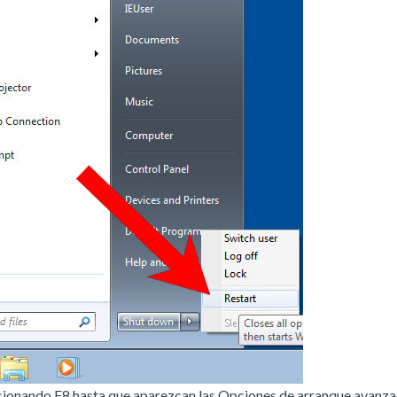
sionando F8 hasta que aparezcan las Opciones de arranque avanza