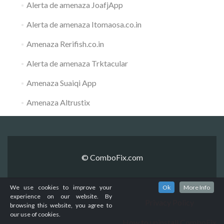
Alerta de amenaza JoafjApp
Alerta de amenaza Itomaosa.co.in
Amenaza Rerifish.co.in
Alerta de amenaza Trktacular
Amenaza Suaiqi App
Amenaza Altrustix
© ComboFix.com
We use cookies to improve your
Ok
More Info
experience on our website. By
Privacy Policy
browsing this website, you agree to
our use of cookies.
How to uninstall ComboFix