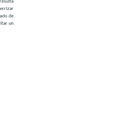
resulta
errizar
rado de
itar un