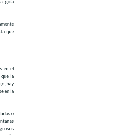
La guía
samente
nta que
s en el
 que la
go, hay
e en la
ladas o
entanas
igrosos