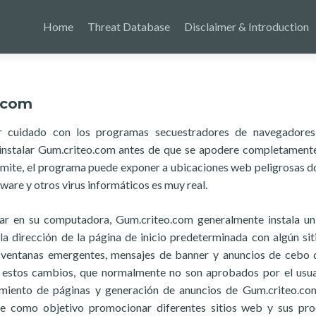
Home
Threat Database
Disclaimer & Introduction
.com
er cuidado con los programas secuestradores de navegadore
nstalar Gum.criteo.com antes de que se apodere completament
mite, el programa puede exponer a ubicaciones web peligrosas d
are y otros virus informáticos es muy real.
r en su computadora, Gum.criteo.com generalmente instala u
 dirección de la página de inicio predeterminada con algún si
 ventanas emergentes, mensajes de banner y anuncios de cebo d
e estos cambios, que normalmente no son aprobados por el usua
namiento de páginas y generación de anuncios de Gum.criteo.co
ne como objetivo promocionar diferentes sitios web y sus pr