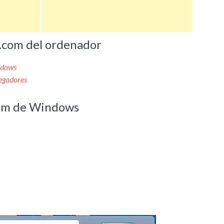
.com del ordenador
ndows
egadores
com de Windows