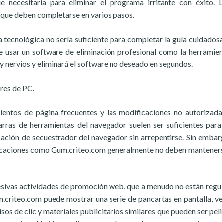
ue necesitaría para eliminar el programa irritante con éxito. 
 que deben completarse en varios pasos.
a tecnológica no sería suficiente para completar la guía cuidado
 de usar un software de eliminación profesional como la herramie
y nervios y eliminará el software no deseado en segundos.
res de PC.
amientos de página frecuentes y las modificaciones no autorizada
arras de herramientas del navegador suelen ser suficientes para
icación de secuestrador del navegador sin arrepentirse. Sin embar
plicaciones como Gum.criteo.com generalmente no deben manteners
gresivas actividades de promoción web, que a menudo no están regu
criteo.com puede mostrar una serie de pancartas en pantalla, v
os de clic y materiales publicitarios similares que pueden ser pel