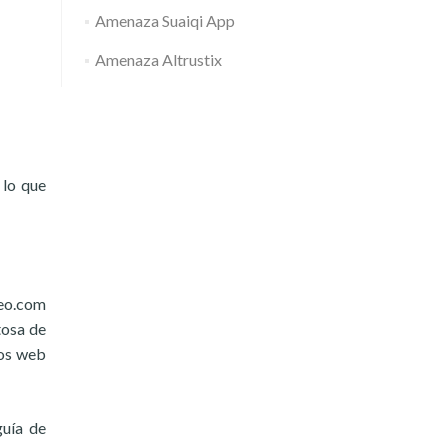
Amenaza Suaiqi App
Amenaza Altrustix
 lo que
teo.com
tosa de
ios web
guía de