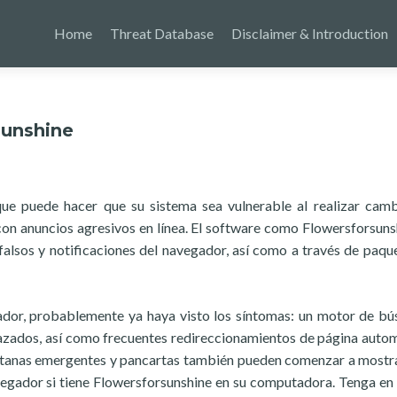
Home
Threat Database
Disclaimer & Introduction
sunshine
que puede hacer que su sistema sea vulnerable al realizar cam
con anuncios agresivos en línea. El software como Flowersforsuns
falsos y notificaciones del navegador, así como a través de paqu
ador, probablemente ya haya visto los síntomas: un motor de b
azados, así como frecuentes redireccionamientos de página auto
ventanas emergentes y pancartas también pueden comenzar a mostr
avegador si tiene Flowersforsunshine en su computadora. Tenga en