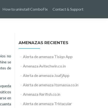
How to uninstall ComboFix
Contact & Support
AMENAZAS RECIENTES
bios no
Alerta de amenaza Tisiqo App
hine se
Amenaza Avitechwin.co.in
etes de
Alerta de amenaza JoafjApp
Alerta de amenaza Itomaosa.co.in
úsqueda
máticos
Amenaza Rerifish.co.in
arse en
Alerta de amenaza Trktacular
 cuenta