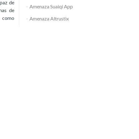
apaz de
Amenaza Suaiqi App
amas de
o como
Amenaza Altrustix