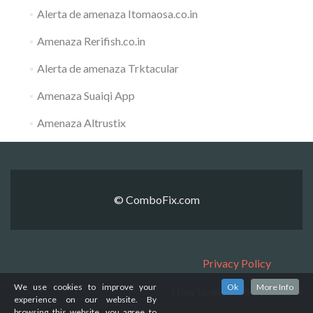
Alerta de amenaza Itomaosa.co.in
Amenaza Rerifish.co.in
Alerta de amenaza Trktacular
Amenaza Suaiqi App
Amenaza Altrustix
© ComboFix.com
Privacy Policy
We use cookies to improve your
Ok
More Info
How to uninstall ComboFix
experience on our website. By
browsing this website, you agree to