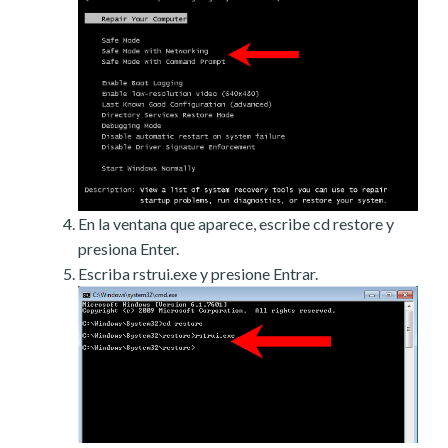
En la ventana que aparece, escribe cd restore y
presiona Enter.
Escriba rstrui.exe y presione Entrar.