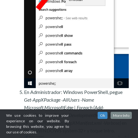
En Administrador: Windows PowerShell, pegue
Get-AppXPackage -AllUsers -Name
Microsoft.MicrosoftEdge | Foreach {Add-
AppxPackage -DisableDevelopmentMode -Register $
We use cookies to improve your
Ok
More Info
experience on our website. By
($ _. InstallLocation) AppXManifest.xml -Verbose}
en
browsing this website, you agree to
PS C: WINDOWS system32> y toque Intro.
our use of cookies.