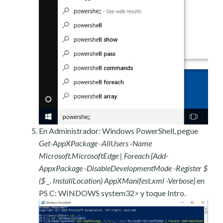
En Administrador: Windows PowerShell, pegue
Get-AppXPackage -AllUsers -Name
Microsoft.MicrosoftEdge | Foreach {Add-
AppxPackage -DisableDevelopmentMode -Register $
($ _. InstallLocation) AppXManifest.xml -Verbose}
en
PS C: WINDOWS system32> y toque Intro.