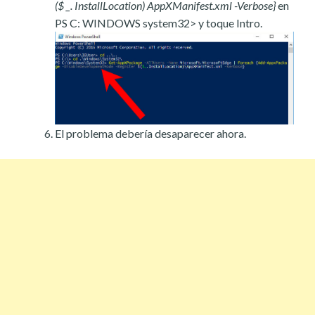
($ _. InstallLocation) AppXManifest.xml -Verbose}
en
PS C: WINDOWS system32> y toque Intro.
El problema debería desaparecer ahora.