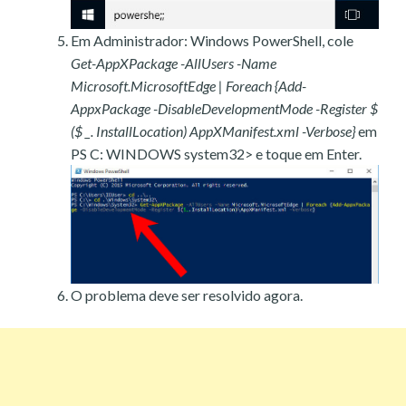
Em Administrador: Windows PowerShell, cole
Get-AppXPackage -AllUsers -Name
Microsoft.MicrosoftEdge | Foreach {Add-
AppxPackage -DisableDevelopmentMode -Register $
($ _. InstallLocation) AppXManifest.xml -Verbose}
em
PS C: WINDOWS system32> e toque em Enter.
O problema deve ser resolvido agora.