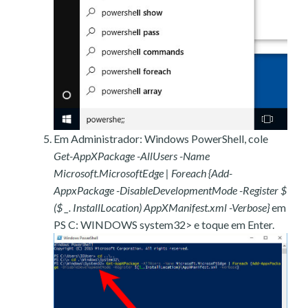
Em Administrador: Windows PowerShell, cole
Get-AppXPackage -AllUsers -Name
Microsoft.MicrosoftEdge | Foreach {Add-
AppxPackage -DisableDevelopmentMode -Register $
($ _. InstallLocation) AppXManifest.xml -Verbose}
em
PS C: WINDOWS system32> e toque em Enter.