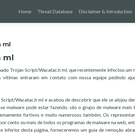
Home
Threat Database
Disclaimer & Introduction
h ml
h ml
mado Trojan Script/Wacatac.h ml, que recentemente infectou um
as vítimas entraram em contato com nossa equipe pedindo aju
an Script/Wacatac.h ml e acabou de descobrir que ele se alojou de
esse malware pode estar fazendo. são o grupo de malware mais 
tremamente furtivos e muito numerosos também. Os representa
por cento ou mais de todos os programas de malware na web, ent
e inferior desta página, forneceremos um guia de remoção abr