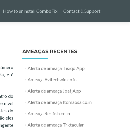
How to uninstall ComboFix
Contact & Support
AMEAÇAS RECENTES
 número
Alerta de ameaça Tisiqo App
da, e é
Ameaça Avitechwin.co.in
Alerta de ameaça JoafjApp
ntro do
Alerta de ameaça Itomaosa.co.in
temível
ntes do
Ameaça Rerifish.co.in
ão eles
Alerta de ameaça Trktacular
angente