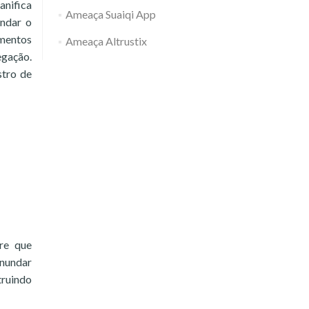
anifica
Ameaça Suaiqi App
undar o
amentos
Ameaça Altrustix
egação.
stro de
re que
inundar
truindo