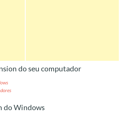
nsion do seu computador
dows
adores
n do Windows