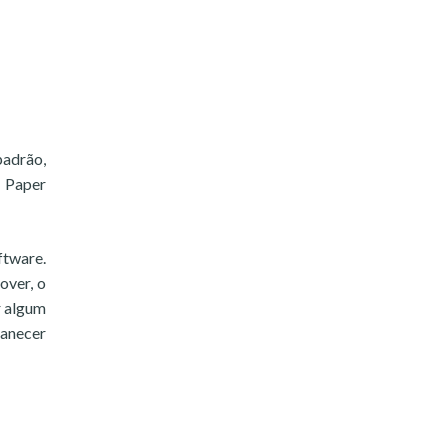
padrão,
 Paper
ftware.
over, o
r algum
manecer