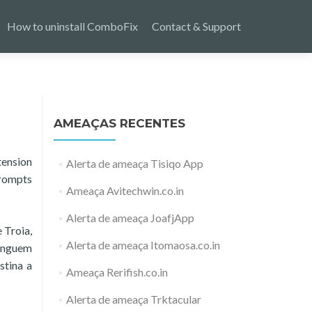
How to uninstall ComboFix
Contact & Support
AMEAÇAS RECENTES
ension
Alerta de ameaça Tisiqo App
prompts
Ameaça Avitechwin.co.in
Alerta de ameaça JoafjApp
 Troia,
Alerta de ameaça Itomaosa.co.in
tinguem
stina a
Ameaça Rerifish.co.in
Alerta de ameaça Trktacular