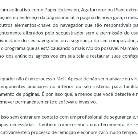
 um aplicativo como Paper Extension, Agafurretor ou Plant exten
ações no endereço da página inicial, a página de nova guia, o me
 outros elementos-chave do navegador que são responsáveis p
uentemente alterados pelo sequestrador sem a permissão do usu
ivacidade do seu navegador ou a segurança do seu computador, 
r o programa que as está causando o mais rápido possível. Na maio
so dos anúncios agressivos em sua tela e restaurar suas config
egador não é um processo fácil. Apesar de não ser malware ou víru
omponentes auxiliares no interior do seu sistema para facilit
namento de páginas. É por isso que, a menos que você detecte e
remover permanentemente o software invasivo.
 isso sem entrar em contato com um profissional de segurança e, 
apas necessárias. Também forneceremos uma ferramenta de r
nificativamente o processo de remoção e economizará muito tempo.