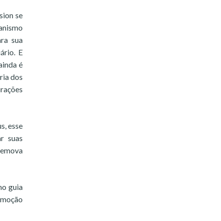
sion se
canismo
ara sua
ário. E
ainda é
ria dos
urações
s, esse
ar suas
 remova
no guia
emoção