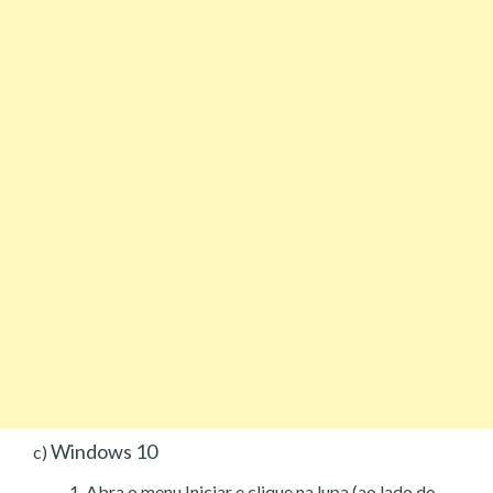
Windows 10
c)
Abra o menu Iniciar e clique na lupa (ao lado do