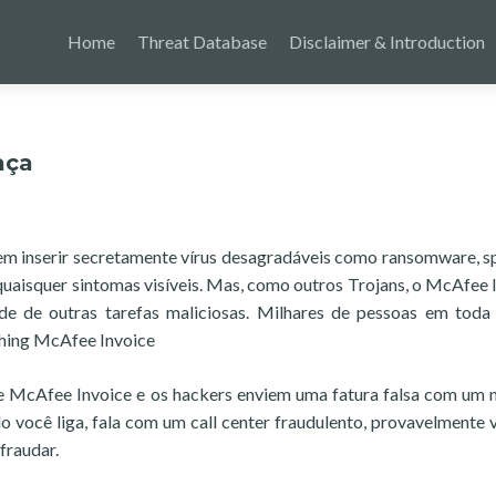
Home
Threat Database
Disclaimer & Introduction
aça
 inserir secretamente vírus desagradáveis como ransomware, 
quaisquer sintomas visíveis. Mas, como outros Trojans, o McAfee 
e de outras tarefas maliciosas. Milhares de pessoas em tod
shing McAfee Invoice
e McAfee Invoice e os hackers enviem uma fatura falsa com um
do você liga, fala com um call center fraudulento, provavelmente 
fraudar.