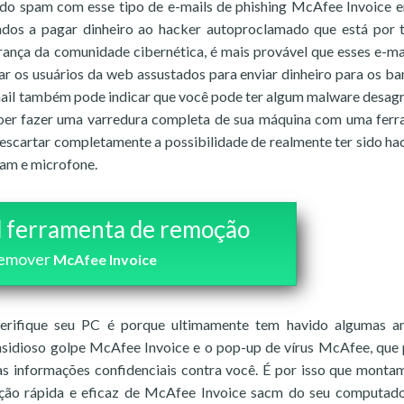
do spam com esse tipo de e-mails de phishing McAfee Invoice 
tados a pagar dinheiro ao hacker autoproclamado que está por 
ança da comunidade cibernética, é mais provável que esses e-ma
 os usuários da web assustados para enviar dinheiro para os ba
-mail também pode indicar que você pode ter algum malware desag
 doer fazer uma varredura completa de sua máquina com uma fer
descartar completamente a possibilidade de realmente ter sido h
am e microfone.
 ferramenta de remoção
emover
McAfee Invoice
erifique seu PC é porque ultimamente tem havido algumas a
insidioso golpe McAfee Invoice e o pop-up de vírus McAfee, qu
as informações confidenciais contra você. É por isso que mont
ação rápida e eficaz de McAfee Invoice sacm do seu computad