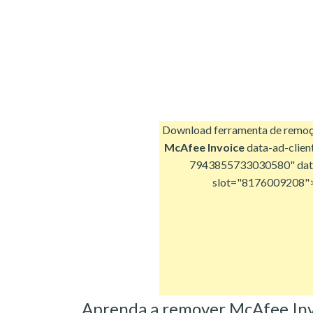
Download ferramenta de remo
McAfee Invoice
data-ad-clien
7943855733030580" dat
slot="8176009208"
Aprenda a remover McAfee Inv