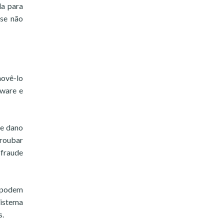
da para
 se não
movê-lo
tware e
de dano
 roubar
 fraude
e podem
sistema
s.