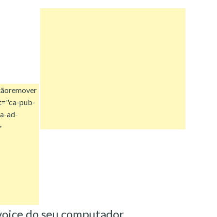
ção
remover
t="ca-pub-
a-ad-
>
oice do seu computador