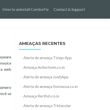
How to uninstall ComboFix
Contact & Support
AMEAÇAS RECENTES
spyware
Alerta de ameaça Tisiqo App
Invoice
Ameaça Avitechwin.co.in
a a web
Alerta de ameaça JoafjApp
Alerta de ameaça Itomaosa.co.in
 número
você se
Ameaça Rerifish.co.in
Alerta de ameaça Trktacular