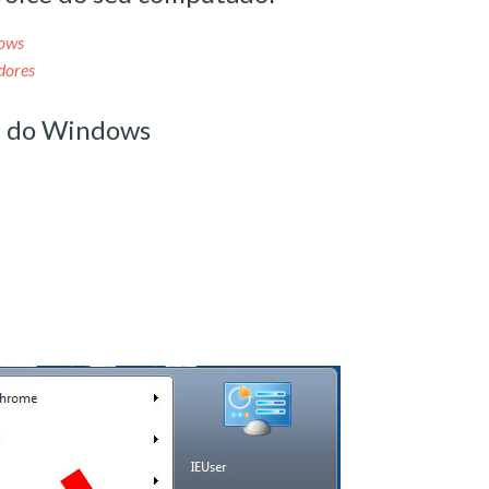
ows
dores
e do Windows