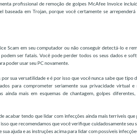
amenta profissional de remoção de golpes McAfee Invoice incluí
vel baseada em Trojan, porque você certamente se arrependerá
ice Scam em seu computador ou não conseguir detectá-lo e re
a podem ser fatais. Você pode perder todos os seus dados e sof
para poder usar seu PC novamente.
s por sua versatilidade e é por isso que você nunca sabe que tipo 
sados para comprometer seriamente sua privacidade virtual e
las ainda mais em esquemas de chantagem, golpes diferentes,
e acabar tendo que lidar com infecções ainda mais terríveis qu
r isso que recomendamos que você verifique cuidadosamente seu 
sua ajuda e as instruções acima para lidar com possíveis infecçõe