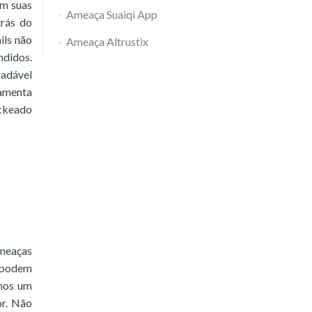
em suas
Ameaça Suaiqi App
trás do
ils não
Ameaça Altrustix
ndidos.
radável
ramenta
ackeado
meaças
e podem
amos um
or. Não