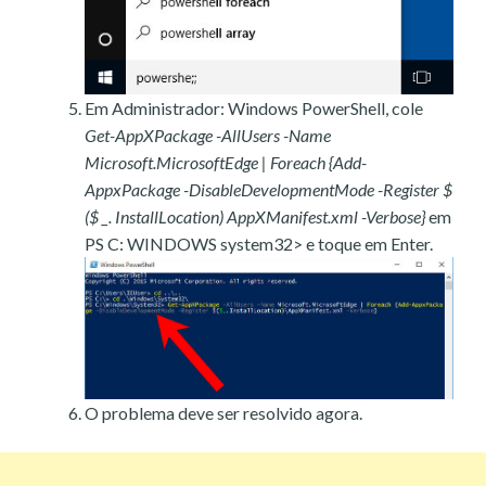
Em Administrador: Windows PowerShell, cole
Get-AppXPackage -AllUsers -Name
Microsoft.MicrosoftEdge | Foreach {Add-
AppxPackage -DisableDevelopmentMode -Register $
($ _. InstallLocation) AppXManifest.xml -Verbose}
em
PS C: WINDOWS system32> e toque em Enter.
O problema deve ser resolvido agora.