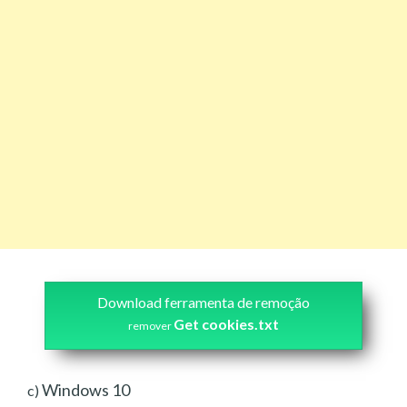
Download ferramenta de remoção
Get cookies.txt
remover
Windows 10
c)