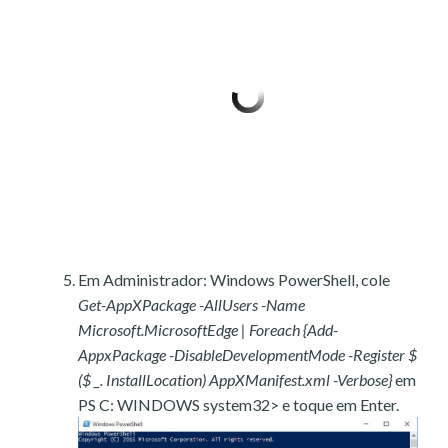
Em Administrador: Windows PowerShell, cole
Get-AppXPackage -AllUsers -Name
Microsoft.MicrosoftEdge | Foreach {Add-
AppxPackage -DisableDevelopmentMode -Register $
($ _. InstallLocation) AppXManifest.xml -Verbose}
em
PS C: WINDOWS system32> e toque em Enter.