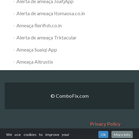
Alerta de ameaça JoafjApp
Alerta de ameaça Itomaosa.co.in
Ameaça Rerifish.co.in
Alerta de ameaça Trktacular
Ameaça Suaiqi App
Ameaça Altrustix
© ComboFix.com
Privacy Policy
We use cookies to improve your
Ok
More Info
How to uninstall ComboFix