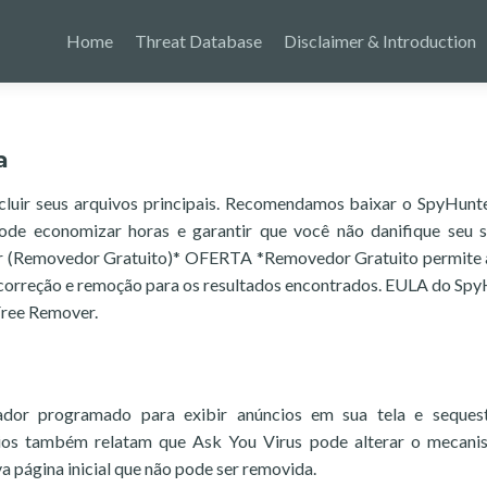
Home
Threat Database
Disclaimer & Introduction
a
cluir seus arquivos principais. Recomendamos baixar o SpyHunt
ode economizar horas e garantir que você não danifique seu 
ter (Removedor Gratuito)* OFERTA *Removedor Gratuito permite 
a correção e remoção para os resultados encontrados. EULA do Spy
 Free Remover.
dor programado para exibir anúncios em sua tela e sequest
rios também relatam que Ask You Virus pode alterar o mecan
a página inicial que não pode ser removida.