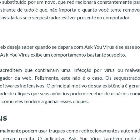
 substituído por um novo, que redirecionará constantemente par
strante de tudo é que, não importa o quanto você tente remove
instaladas se o sequestrador estiver presente no computador.
 web deseja saber quando se depara com Ask You Virus é se esse s
e, Ask You Virus exibe um comportamento bastante suspeito.
 acreditem que contraíram uma infecção por vírus ou malwa
gador da web. Felizmente, este não é o caso. Os sequestrad
twares inofensivos. O principal motivo de sua existência é gerar
ade de cliques que seus anúncios podem receber de usuários com
 como eles tendem a ganhar esses cliques.
us
rmalmente podem usar truques como redirecionamentos automát
ue geram receita. O aplicativo Ask You Virus também pode in