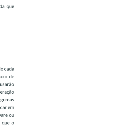
ada que
de cada
luxo de
ausarão
geração
algumas
icar em
ware ou
s que o