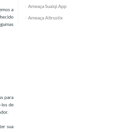
Ameaça Suaiqi App
temos a
nhecido
Ameaça Altrustix
algumas
us para
-los de
ador.
ter sua