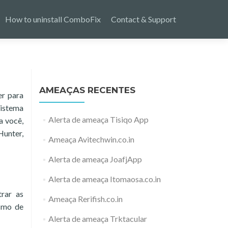
How to uninstall ComboFix
Contact & Support
AMEAÇAS RECENTES
er para
sistema
Alerta de ameaça Tisiqo App
a você,
Hunter,
Ameaça Avitechwin.co.in
Alerta de ameaça JoafjApp
Alerta de ameaça Itomaosa.co.in
rar as
Ameaça Rerifish.co.in
ismo de
Alerta de ameaça Trktacular