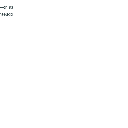
over as
onteúdo