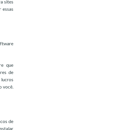
a sites
r essas
oftware
re que
ores de
 lucros
o você.
icos de
stalar