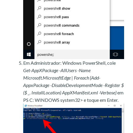
Em Administrador: Windows PowerShell, cole
Get-AppXPackage -AllUsers -Name
Microsoft.MicrosoftEdge | Foreach {Add-
AppxPackage -DisableDevelopmentMode -Register $
($ _. InstallLocation) AppXManifest.xml -Verbose}
em
PS C: WINDOWS system32> e toque em Enter.